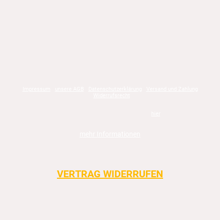
Impressum
unsere AGB
Datenschutzerklärung
Versand und Zahlung
Widerrufsrecht
* die Lieferzeit und die Versandkosten gelten innerhalb von Deutschland. Die
Angaben für andere Länder finden Sie
hier
.
Zahlungsarten: PayPal, SEPA-Lastschrift, Kreditkarte, Vorkasse ->
mehr Informationen
Hubert Worzedialek GmbH & Co. KG | Kiel
|------------------------------------------------------------------------|
VERTRAG WIDERRUFEN
|------------------------------------------------------------------------|