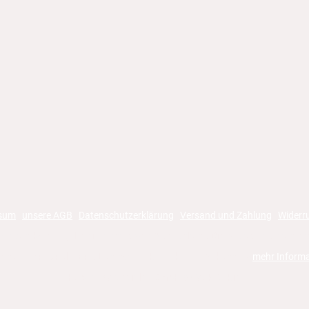
sum
unsere AGB
Datenschutzerklärung
Versand und Zahlung
Widerr
ie Versandkosten gelten innerhalb von Deutschland. Die Angaben für ander
gsarten: PayPal, SEPA-Lastschrift, Kreditkarte, Vorkasse ->
mehr Inform
Hubert Worzedialek GmbH & Co. KG | Kiel
|------------------------------------------------------------------------|