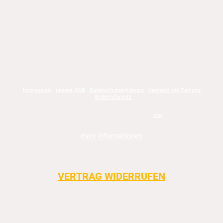
Impressum
unsere AGB
Datenschutzerklärung
Versand und Zahlung
Widerrufsrecht
* die Lieferzeit und die Versandkosten gelten innerhalb von Deutschland. Die
Angaben für andere Länder finden Sie
hier
.
Zahlungsarten: PayPal, SEPA-Lastschrift, Kreditkarte, Vorkasse ->
mehr Informationen
Hubert Worzedialek GmbH & Co. KG | Kiel
|------------------------------------------------------------------------|
VERTRAG WIDERRUFEN
|------------------------------------------------------------------------|